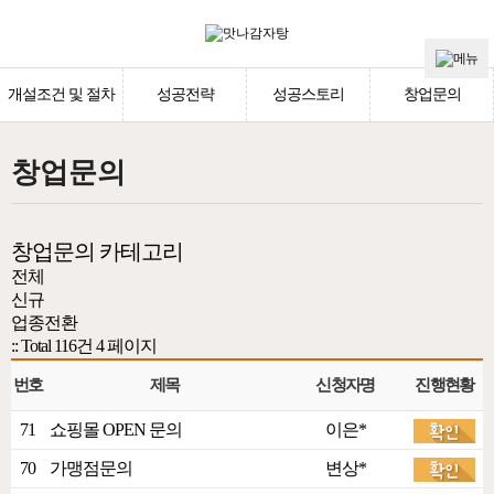
개설조건 및 절차
성공전략
성공스토리
창업문의
창업문의
창업문의 카테고리
전체
신규
업종전환
:: Total 116건
4 페이지
번호
제목
신청자명
진행현황
71
쇼핑몰 OPEN 문의
이은*
70
가맹점문의
변상*