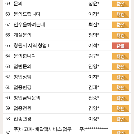
69
문의
정윤*
68
문의드립니다
이경*
67
인수을하려는데
최진*
66
개설문의
정영*
65
창원시 지역 창업
1
이석*
64
문의합니다
김규*
63
업변문의
안영*
62
창업상담
이지*
61
업종변경
김태*
60
창업금액문의
전종*
59
업종전환
김영*
58
업종변경
이정*
주)배고파- 배달앱서비스 업무
주)***********
57