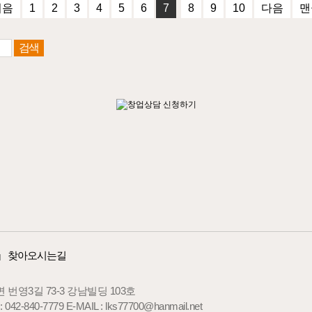
처음
1
2
3
4
5
6
7
8
9
10
다음
맨
찾아오시는길
|
번영3길 73-3 강남빌딩 103호
: 042-840-7779
E-MAIL : lks77700@hanmail.net