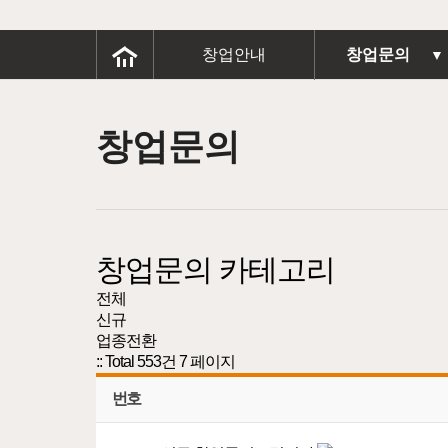
창업안내
창업문의
▼
창업문의
창업문의 카테고리
전체
신규
업종전환
:: Total 553건
7 페이지
번호