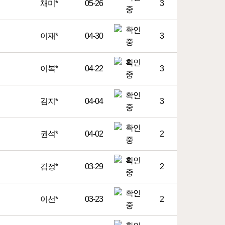
채미*
05-26
3
이재*
04-30
3
이복*
04-22
3
김지*
04-04
3
권석*
04-02
2
김정*
03-29
2
이선*
03-23
2