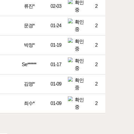
류진*
02-03
2
문경*
01-24
2
박정*
01-19
2
Se******
01-17
2
김영*
01-09
2
최수*
01-09
2