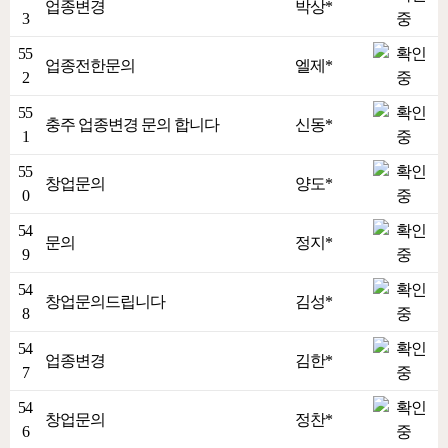
업종변경
박상*
3
55
업종전한문의
엘제*
2
55
충주 업종변경 문의 합니다
신동*
1
55
창업문의
양도*
0
54
문의
정지*
9
54
창업문의드립니다
김성*
8
54
업종변경
김한*
7
54
창업문의
정찬*
6