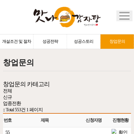
개설조건 및 절차
성공전략
성공스토리
창업문의
창업문의
창업문의 카테고리
전체
신규
업종전환
:: Total 553건
1 페이지
번호
제목
신청자명
진행현황
55