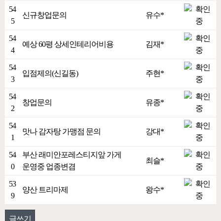
54
신규창업문의
유수*
5
54
예상 60평 상세인테리어비용
김재*
4
54
입점제의(신길동)
주현*
3
54
창업문의
유종*
2
54
맛나 감자탕 가맹점 문의
강대*
1
54
부산 래미안포레스티지앞 가게
최슬*
0
운영중 업종변겸
53
양산 트리마제
왕수*
9
글쓰기