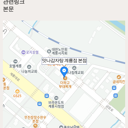
관련링크
본문
맛나감자탕 계룡점 본점