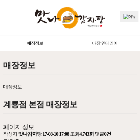
매장정보
매장 인테리어
매장정보
매장정보
계룡점 본점 매장정보
페이지 정보
작성자
맛나감자탕
17-08-10 17:08
조회
4,743회
댓글
0건